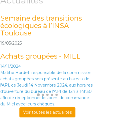
Actualités
Semaine des transitions
Du 16 au 
écologiques à l’INSA
Challenge
Toulouse
(AYAV* et
19/05/2025
16/05/2025
Achats groupées - MIEL
14/11/2024
Matihé Bordet, responsable de la commission
achats groupées sera présente au bureau de
l'API, ce Jeudi 14 Novembre 2024, aux horaires
d'ouverture du bureau de l'API de 12h à 14h30
afin de réceptionner les bons de commande
du Miel avec leurs chèques.
Voir toutes les actualités