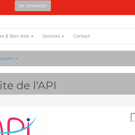
Se connecter
ves & Bien être
Services
Contact
ssions
te de l'API