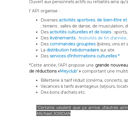
Ouvert aux personnels actifs ou retraités ainsi qu
l' API organise :
D
iverses
activités sportives
,
de bien-être et 
;
terrains ; salles de danse, de musculation,
Des
activités culturelles et de loisirs
: sports
Des
événements
:
festivités de fin d’année
Des
commandes groupées
(bières, vins et
La
distribution hebdomadaire
sur site
Des
s
ervices d’informations culturelles *
*
Cette année, l’API propose une
grande nouveau
de réductions «
Meyclub’
»
comportant une multit
Billetterie à tarif réduit
(cinéma, concerts, spec
Vacances à tarifs avantageux
(séjours, locat
Des
bons d’achats
etc.
"Certains veulent que ça arrive, d'autres aim
Michael
JORDAN