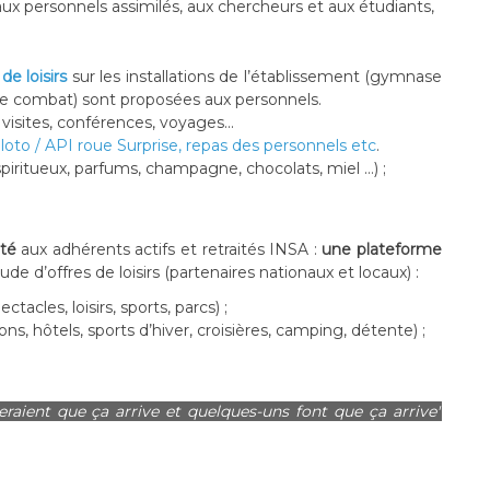
’aux personnels assimilés, aux chercheurs et aux étudiants,
de loisirs
sur les installations de l’établissement (gymnase
 de combat) sont proposées aux personnels.
, visites, conférences, voyages...
, loto / API roue Surprise, repas des personnels etc
.
 spiritueux, parfums, champagne, chocolats, miel …) ;
té
aux adhérents actifs et retraités INSA :
une plateforme
ude d’
offres de loisirs
(partenaires nationaux et locaux) :
tacles, loisirs, sports, parcs) ;
ions, hôtels, sports d’hiver, croisières, camping,
détente) ;
eraient que ça arrive et quelques-uns font que ça arrive"