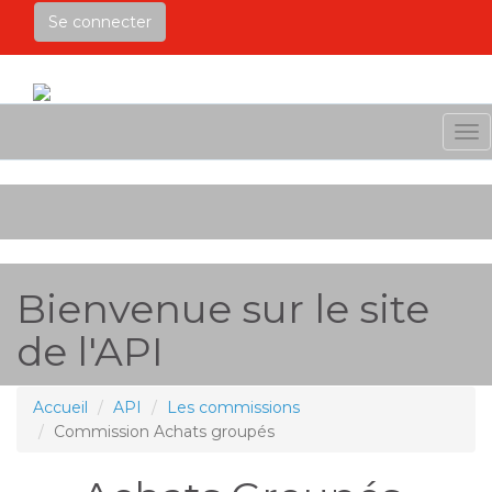
Se connecter
Me
Bienvenue sur le site
de l'API
Accueil
API
Les commissions
Commission Achats groupés