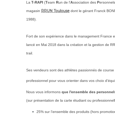
La
T-RAPI
(
T
eam
R
un de l'
A
ssociation des
P
ersonnels
RRUN Toulouse
magasin
dont le gérant Franck BO
1988).
Fort de son expérience dans le management France et 
lancé en Mai 2018 dans la création et la gestion de RR
trail.
Ses vendeurs sont des athlètes passionnés de course à
professionnel pour vous orienter dans vos choix d'équ
Nous vous informons
que l'ensemble des personnels
(sur présentation de la carte étudiant ou professionnel
25% sur l’ensemble des produits (hors promotion)