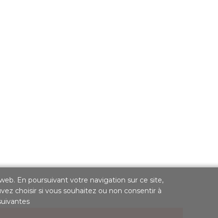
 web. En poursuivant votre navigation sur ce site,
uvez choisir si vous souhaitez ou non consentir à
 suivantes