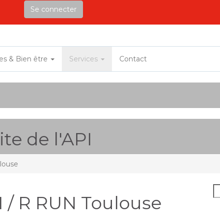
Se connecter
ves & Bien être
Services
Contact
te de l'API
louse
I / R RUN Toulouse