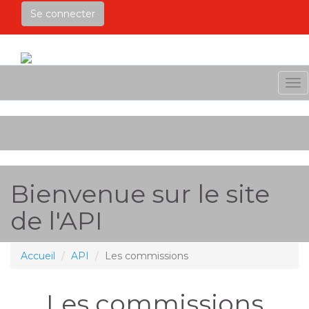
Se connecter
Me
Bienvenue sur le site
de l'API
Accueil
API
Les commissions
Les commissions