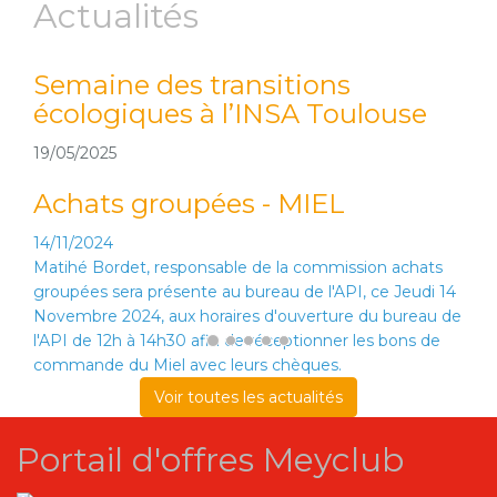
Actualités
Semaine des transitions
Du 
écologiques à l’INSA Toulouse
éco
voi
19/05/2025
16/05
Achats groupées - MIEL
14/11/2024
Matihé Bordet, responsable de la commission achats
groupées sera présente au bureau de l'API, ce Jeudi 14
Novembre 2024, aux horaires d'ouverture du bureau de
l'API de 12h à 14h30 afin de réceptionner les bons de
commande du Miel avec leurs chèques.
Voir toutes les actualités
Portail d'offres Meyclub