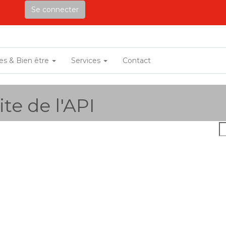
Se connecter
ves & Bien être
Services
Contact
te de l'API