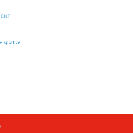
MENT
e sportive
b