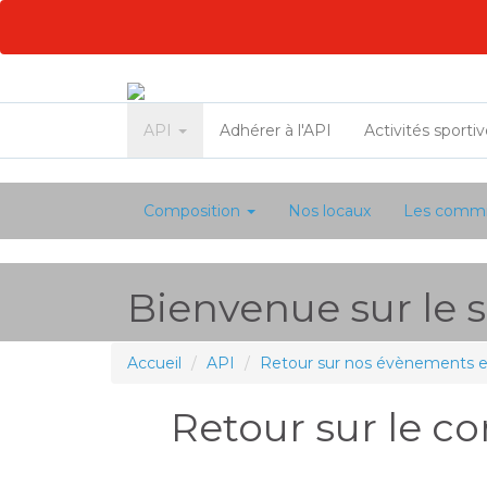
API
Adhérer à l'API
Activités sporti
Composition
Nos locaux
Les commi
Bienvenue sur le si
Accueil
API
Retour sur nos évènements et 
Retour sur le c