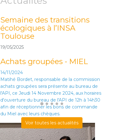
Actualités
Semaine des transitions
Du 16 au 
écologiques à l’INSA
Challenge
Toulouse
(AYAV* et
19/05/2025
16/05/2025
Achats groupées - MIEL
14/11/2024
Matihé Bordet, responsable de la commission
achats groupées sera présente au bureau de
l'API, ce Jeudi 14 Novembre 2024, aux horaires
d'ouverture du bureau de l'API de 12h à 14h30
afin de réceptionner les bons de commande
du Miel avec leurs chèques.
Voir toutes les actualités