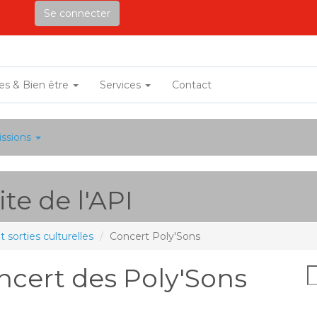
Se connecter
ves & Bien être
Services
Contact
ssions
te de l'API
sorties culturelles
Concert Poly'Sons
oncert des Poly'Sons