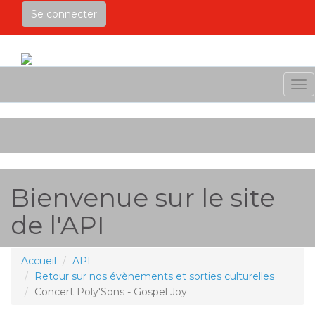
Se connecter
Me
Bienvenue sur le site
de l'API
Accueil
API
Retour sur nos évènements et sorties culturelles
Concert Poly'Sons - Gospel Joy