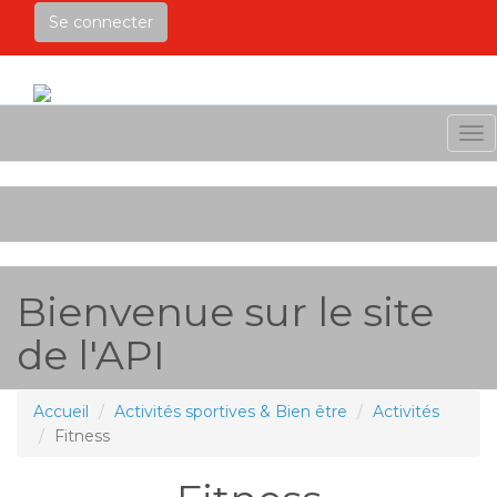
Se connecter
Me
Bienvenue sur le site
de l'API
Accueil
Activités sportives & Bien être
Activités
Fitness