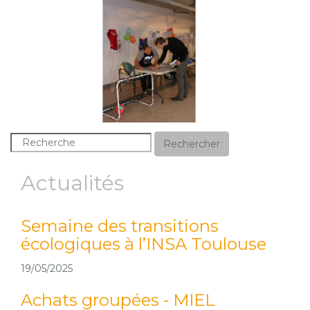
Rechercher
Actualités
Semaine des transitions
Du
écologiques à l’INSA Toulouse
éc
vo
19/05/2025
16/0
Achats groupées - MIEL