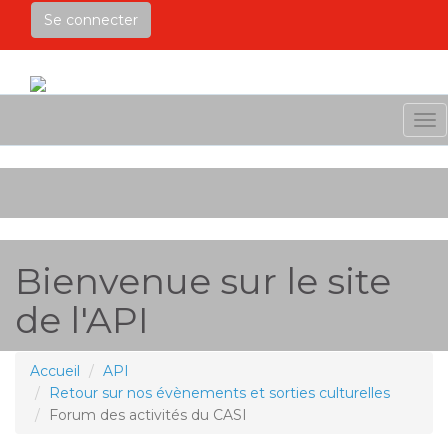
Se connecter
Me
Bienvenue sur le site
de l'API
Accueil
API
Retour sur nos évènements et sorties culturelles
Forum des activités du CASI