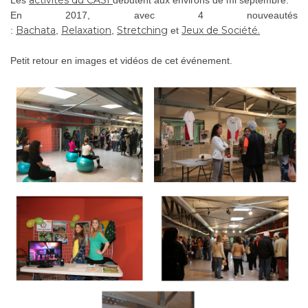
activités du CASI
Les
débutent aux environs de mi septembre.
En 2017, avec 4 nouveautés
Bachata
Relaxation
Stretching
Jeux de Société.
:
,
,
et
Petit retour en images et vidéos de cet événement.