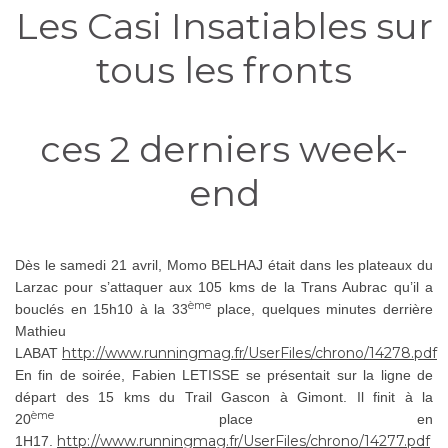
Les Casi Insatiables sur
tous les fronts
ces 2 derniers week-
end
Dès le samedi 21 avril, Momo BELHAJ était dans les plateaux du
Larzac pour s’attaquer aux 105 kms de la Trans Aubrac qu’il a
ème
bouclés en 15h10 à la 33
place, quelques minutes derrière
Mathieu
http://www.runningmag.fr/UserFiles/chrono/14278.pdf
LABAT
En fin de soirée, Fabien LETISSE se présentait sur la ligne de
départ des 15 kms du Trail Gascon à Gimont. Il finit à la
ème
20
place en
http://www.runningmag.fr/UserFiles/chrono/14277.pdf
1H17.