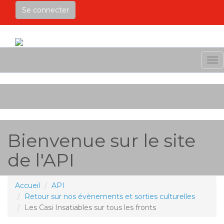
Se connecter
Me
Bienvenue sur le site
de l'API
Accueil
API
Retour sur nos évènements et sorties culturelles
Les Casi Insatiables sur tous les fronts