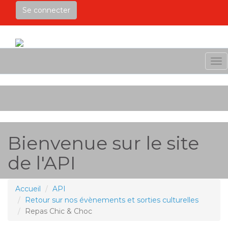
Se connecter
Me
Bienvenue sur le site
de l'API
Accueil
API
Retour sur nos évènements et sorties culturelles
Repas Chic & Choc