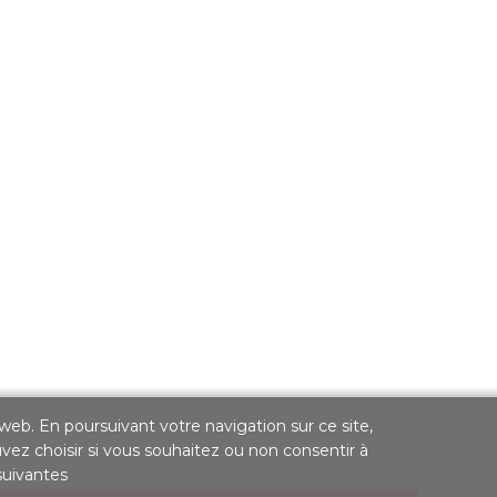
 web. En poursuivant votre navigation sur ce site,
uvez choisir si vous souhaitez ou non consentir à
 suivantes