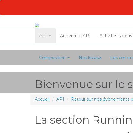
API
Adhérer à l'API
Activités sporti
Composition
Nos locaux
Les commi
Bienvenue sur le si
Accueil
API
Retour sur nos évènements et 
La section Runnin