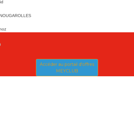
id
ien NOUGAROLLES
rmoz
b
Accéder au portail d'offres
MEYCLUB