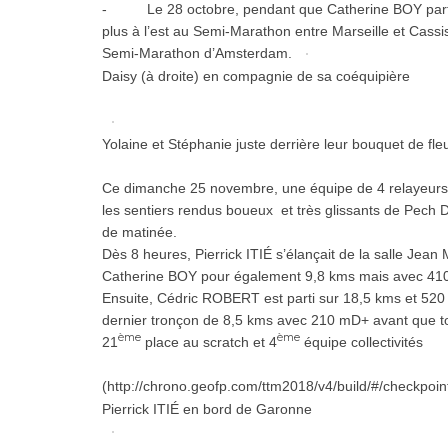
- Le 28 octobre, pendant que Catherine BOY partic
plus à l’est au Semi-Marathon entre Marseille et Cassis
Semi-Marathon d’Amsterdam.
Daisy (à droite) en compagnie de sa coéquipière
Yolaine et Stéphanie juste derrière leur bouquet de fle
Ce dimanche 25 novembre, une équipe de 4 relayeurs a
les sentiers rendus boueux et très glissants de Pech D
de matinée.
Dès 8 heures, Pierrick ITIÉ s’élançait de la salle Jean
Catherine BOY pour également 9,8 kms mais avec 410 
Ensuite, Cédric ROBERT est parti sur 18,5 kms et 5
dernier tronçon de 8,5 kms avec 210 mD+ avant que to
ème
ème
21
place au scratch et 4
équipe collectivités
(http://chrono.geofp.com/ttm2018/v4/build/#/checkpoi
Pierrick ITIÉ en bord de Garonne