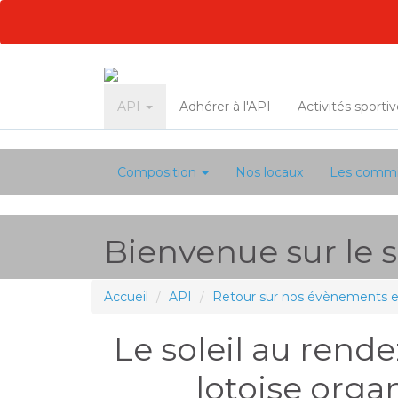
API
Adhérer à l'API
Activités sporti
Composition
Nos locaux
Les commi
Bienvenue sur le si
Accueil
API
Retour sur nos évènements et 
Le soleil au rend
lotoise orga