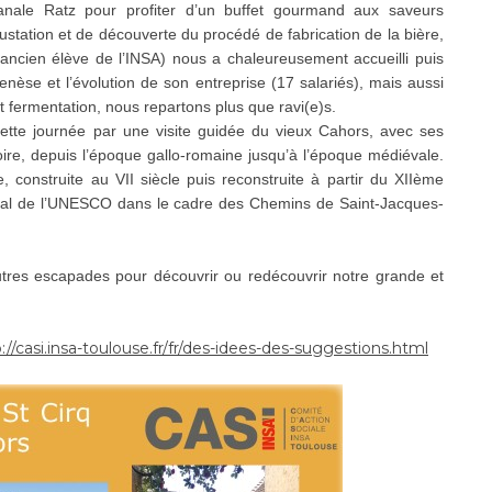
isanale Ratz pour profiter d’un buffet gourmand aux saveurs
station et de découverte du procédé de fabrication de la bière,
ancien élève de l’INSA) nous a chaleureusement accueilli puis
genèse et l’évolution de son entreprise (17 salariés), mais aussi
t fermentation, nous repartons plus que ravi(e)s.
 cette journée par une visite guidée du vieux Cahors, avec ses
ire, depuis l’époque gallo-romaine jusqu’à l’époque médiévale.
 construite au VII siècle puis reconstruite à partir du XIIème
ondial de l’UNESCO dans le cadre des Chemins de Saint-Jacques-
tres escapades pour découvrir ou redécouvrir notre grande et
://casi.insa-toulouse.fr/fr/des-idees-des-suggestions.html