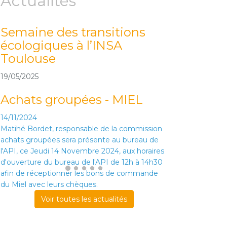
Actualités
Semaine des transitions
Du 16 au 
écologiques à l’INSA
Challenge
Toulouse
(AYAV* et
19/05/2025
16/05/2025
Achats groupées - MIEL
14/11/2024
Matihé Bordet, responsable de la commission
achats groupées sera présente au bureau de
l'API, ce Jeudi 14 Novembre 2024, aux horaires
d'ouverture du bureau de l'API de 12h à 14h30
afin de réceptionner les bons de commande
du Miel avec leurs chèques.
Voir toutes les actualités