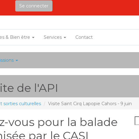
Se connecter
ves & Bien être
Services
Contact
ssions
te de l'API
sorties culturelles
Visite Saint Cirq Lapopie Cahors - 9 juin
ez-vous pour la balade
nisée
par le CASI