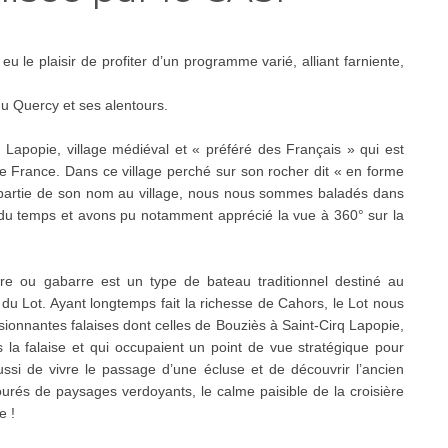
 le plaisir de profiter d’un programme varié, alliant farniente,
u Quercy et ses alentours.
 Lapopie, village médiéval et « préféré des Français » qui est
 de France. Dans ce village perché sur son rocher dit « en forme
 partie de son nom au village, nous nous sommes baladés dans
 du temps et avons pu notamment apprécié la vue à 360° sur la
e ou gabarre est un type de bateau traditionnel destiné au
u Lot. Ayant longtemps fait la richesse de Cahors, le Lot nous
sionnantes falaises dont celles de Bouziès à Saint-Cirq Lapopie,
 la falaise et qui occupaient un point de vue stratégique pour
ssi de vivre le passage d’une écluse et de découvrir l’ancien
tourés de paysages verdoyants, le calme paisible de la croisière
e !