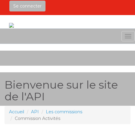
Se connecter
Me
Bienvenue sur le site
de l'API
Accueil
API
Les commissions
Commission Activités